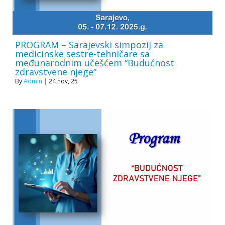
PROGRAM – Sarajevski simpozij za
medicinske sestre-tehničare sa
međunarodnim učešćem “Budućnost
zdravstvene njege”
By
Admin
|
24
nov, 25