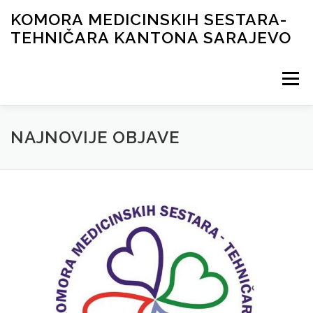
Skip
KOMORA MEDICINSKIH SESTARA-
to
TEHNIČARA KANTONA SARAJEVO
content
Menu
NOVOSTI
ORGANI KOMORE
DOKUMENTI
NAJNOVIJE OBJAVE
ČASOPIS
GALERIJA
LICENCIRANJE
KONTAKT