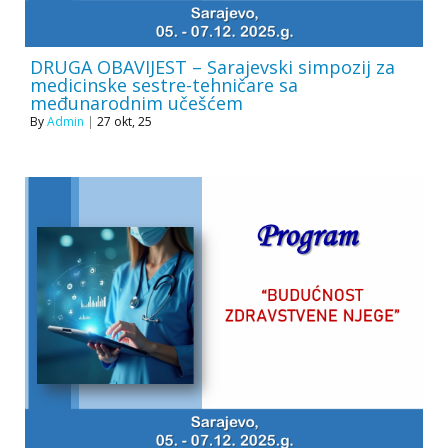
DRUGA OBAVIJEST – Sarajevski simpozij za
medicinske sestre-tehničare sa
međunarodnim učešćem
By
Admin
|
27
okt, 25