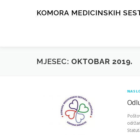
Skip
to
KOMORA MEDICINSKIH SES
content
MJESEC:
OKTOBAR 2019.
NASL
Odl
Pošto
održa
Statu