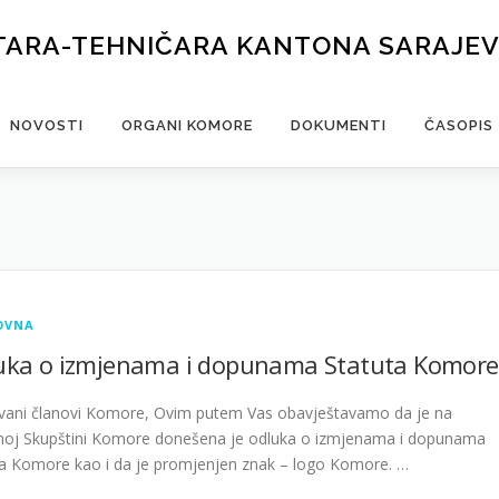
TARA-TEHNIČARA KANTONA SARAJE
NOVOSTI
ORGANI KOMORE
DOKUMENTI
ČASOPIS
OVNA
uka o izmjenama i dopunama Statuta Komore
vani članovi Komore, Ovim putem Vas obavještavamo da je na
noj Skupštini Komore donešena je odluka o izmjenama i dopunama
ta Komore kao i da je promjenjen znak – logo Komore. …