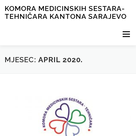
Skip
KOMORA MEDICINSKIH SESTARA-
to
TEHNIČARA KANTONA SARAJEVO
content
Menu
NOVOSTI
ORGANI KOMORE
DOKUMENTI
MJESEC:
APRIL 2020.
ČASOPIS
GALERIJA
LICENCIRANJE
KONTAKT