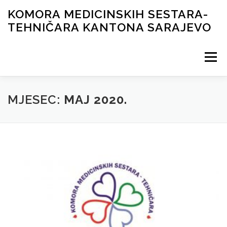
Skip
KOMORA MEDICINSKIH SESTARA-
to
TEHNIČARA KANTONA SARAJEVO
content
Menu
NOVOSTI
ORGANI KOMORE
DOKUMENTI
MJESEC:
MAJ 2020.
ČASOPIS
GALERIJA
LICENCIRANJE
KONTAKT