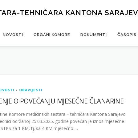
TARA-TEHNIČARA KANTONA SARAJE
NOVOSTI
ORGANI KOMORE
DOKUMENTI
ČASOPIS
OVOSTI
/
OBAVIJESTI
ENJE O POVEĆANJU MJESEČNE ČLANARINE
ine Komore medicinskih sestara – tehničara Kantona Sarajevo
ednici održanoj 25.03.2025. godine povećan je iznos mjesečne
MSTKS za 1 KM, tj. sa 4 KM mjesečno …