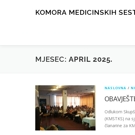
Skip
to
KOMORA MEDICINSKIH SES
content
MJESEC:
APRIL 2025.
NASLOVNA
/
N
OBAVJEŠT
Odlukom Skupšt
(KMSTKS) na sj
članarine za K