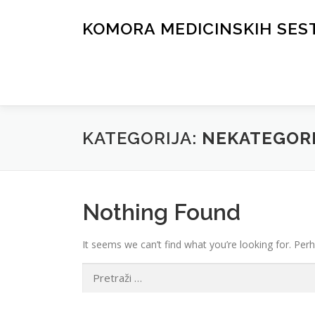
Skip
to
KOMORA MEDICINSKIH SES
content
KATEGORIJA:
NEKATEGOR
Nothing Found
It seems we can’t find what you’re looking for. Per
Pretraga: