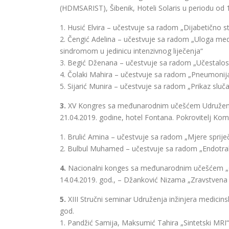
(HDMSARIST), Šibenik, Hoteli Solaris u periodu od 
1. Husić Elvira – učestvuje sa radom „Dijabetično s
2. Čengić Adelina – učestvuje sa radom „Uloga med
sindromom u jedinicu intenzivnog liječenja“
3. Begić Dženana – učestvuje sa radom „Učestalost p
4. Čolaki Mahira – učestvuje sa radom „Pneumonija 
5. Sijarić Munira – učestvuje sa radom „Prikaz slu
3.
XV Kongres sa međunarodnim učešćem Udruženja an
21.04.2019. godine, hotel Fontana. Pokrovitelj Komo
1. Brulić Amina – učestvuje sa radom „Mjere spriječa
2. Bulbul Muhamed – učestvuje sa radom „Endotrah
4.
Nacionalni konges sa međunarodnim učešćem „O s
14.04.2019. god., – Džanković Nizama „Zravstvena
5.
XIII Stručni seminar Udruženja inžinjera medicins
god.
1. Pandžić Samija, Maksumić Tahira „Sintetski MRI“