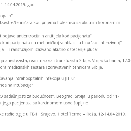
11-14.04.2019. god.
topalo“
.sestre/tehničara kod prijema bolesnika sa akutnim koronarnim
ojave antieritrocitnih antitijela kod pacijenata“
kod pacijenata na mehaničkoj ventilaciji u hirurškoj intenzivnoj“
čaja – Transfuzijom izazvano akutno oštećenje pluća“
estezista, reanimatora i transfuzista Srbije, Vrnjačka banja, 17.0
ra medicinskih sestara i zdravstvenih tehničara Srbije.
vanja intrahospitalnih infekcija u JIT-u“
ealna intubacija“
adašnjosti za budućnost“, Beograd, Srbija, u periodu od 11-
 njega pacijenata sa karcinomom usne šupljine
ke radiologije u FBiH, Srajevo, Hotel Terme – Ilidža, 12-14.04.2019.