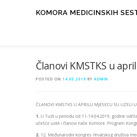
Skip
to
KOMORA MEDICINSKIH SES
content
Članovi KMSTKS u april
POSTED ON
14.05.2019
BY
ADMIN
ČLANOVI KMSTKS U APRILU MJESECU SU UZELI U
1.
U Tuzli u periodu od 11-14.04.2019. godine održa
učešće uzeli i članovi naše Komore. Program Kongr
2.
12. Međunarodni kongres Hrvatskog društva medici