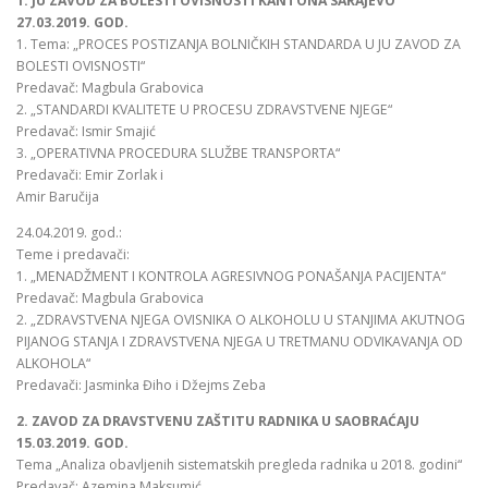
1. JU ZAVOD ZA BOLESTI OVISNOSTI KANTONA SARAJEVO
27.03.2019. GOD.
1. Tema: „PROCES POSTIZANJA BOLNIČKIH STANDARDA U JU ZAVOD ZA
BOLESTI OVISNOSTI“
Predavač: Magbula Grabovica
2. „STANDARDI KVALITETE U PROCESU ZDRAVSTVENE NJEGE“
Predavač: Ismir Smajić
3. „OPERATIVNA PROCEDURA SLUŽBE TRANSPORTA“
Predavači: Emir Zorlak i
Amir Baručija
24.04.2019. god.:
Teme i predavači:
1. „MENADŽMENT I KONTROLA AGRESIVNOG PONAŠANJA PACIJENTA“
Predavač: Magbula Grabovica
2. „ZDRAVSTVENA NJEGA OVISNIKA O ALKOHOLU U STANJIMA AKUTNOG
PIJANOG STANJA I ZDRAVSTVENA NJEGA U TRETMANU ODVIKAVANJA OD
ALKOHOLA“
Predavači: Jasminka Điho i Džejms Zeba
2. ZAVOD ZA DRAVSTVENU ZAŠTITU RADNIKA U SAOBRAĆAJU
15.03.2019. GOD.
Tema „Analiza obavljenih sistematskih pregleda radnika u 2018. godini“
Predavač: Azemina Maksumić