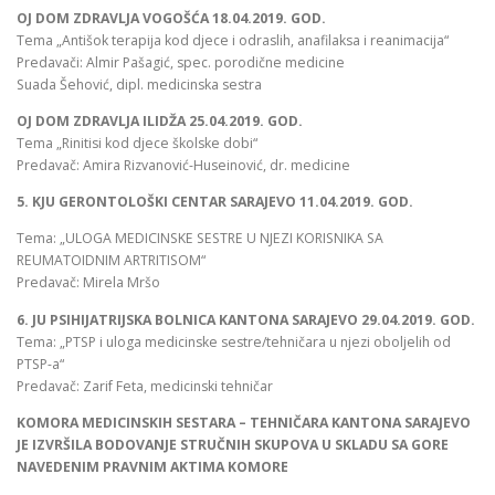
OJ DOM ZDRAVLJA VOGOŠĆA 18.04.2019. GOD.
Tema „Antišok terapija kod djece i odraslih, anafilaksa i reanimacija“
Predavači: Almir Pašagić, spec. porodične medicine
Suada Šehović, dipl. medicinska sestra
OJ DOM ZDRAVLJA ILIDŽA 25.04.2019. GOD.
Tema „Rinitisi kod djece školske dobi“
Predavač: Amira Rizvanović-Huseinović, dr. medicine
5. KJU GERONTOLOŠKI CENTAR SARAJEVO 11.04.2019. GOD.
Tema: „ULOGA MEDICINSKE SESTRE U NJEZI KORISNIKA SA
REUMATOIDNIM ARTRITISOM“
Predavač: Mirela Mršo
6. JU PSIHIJATRIJSKA BOLNICA KANTONA SARAJEVO 29.04.2019. GOD.
Tema: „PTSP i uloga medicinske sestre/tehničara u njezi oboljelih od
PTSP-a“
Predavač: Zarif Feta, medicinski tehničar
KOMORA MEDICINSKIH SESTARA – TEHNIČARA KANTONA SARAJEVO
JE IZVRŠILA BODOVANJE STRUČNIH SKUPOVA U SKLADU SA GORE
NAVEDENIM PRAVNIM AKTIMA KOMORE