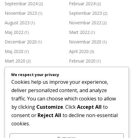
Septembar 2024
Februar 2024
(2)
(2)
Novembar 2023
Septembar 2023
(1)
(2)
August 2023
Novembar 2022
(1)
(2)
Maj 2022
Mart 2022
(1)
(1)
Decembar 2020
Novembar 2020
(1)
(1)
Maj 2020
April 2020
(1)
(3)
Mart 2020
Februar 2020
(2)
(1)
Januar 2020
Decembar 2019
(1)
(3)
We respect your privacy
Novembar 2019
Oktobar 2019
(2)
(1)
Cookies help us improve your experience,
Septembar 2019
Juli 2019
deliver personalized content, and analyze
(1)
(3)
traffic. You can choose which cookies to allow
Juni 2019
Maj 2019
(1)
(3)
by clicking
Customize
. Click
Accept All
to
April 2019
Mart 2019
(1)
(2)
consent or
Reject All
to decline non-essential
Februar 2019
Januar 2019
(2)
(3)
cookies.
Decembar 2018
Novembar 2018
(4)
(2)