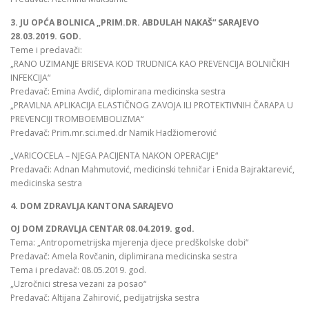
3. JU OPĆA BOLNICA „PRIM.DR. ABDULAH NAKAŠ“ SARAJEVO
28.03.2019. GOD.
Teme i predavači:
„RANO UZIMANJE BRISEVA KOD TRUDNICA KAO PREVENCIJA BOLNIČKIH
INFEKCIJA“
Predavač: Emina Avdić, diplomirana medicinska sestra
„PRAVILNA APLIKACIJA ELASTIČNOG ZAVOJA ILI PROTEKTIVNIH ČARAPA U
PREVENCIJI TROMBOEMBOLIZMA“
Predavač: Prim.mr.sci.med.dr Namik Hadžiomerović
„VARICOCELA – NJEGA PACIJENTA NAKON OPERACIJE“
Predavači: Adnan Mahmutović, medicinski tehničar i Enida Bajraktarević,
medicinska sestra
4. DOM ZDRAVLJA KANTONA SARAJEVO
OJ DOM ZDRAVLJA CENTAR 08.04.2019. god.
Tema: „Antropometrijska mjerenja djece predškolske dobi“
Predavač: Amela Rovčanin, diplimirana medicinska sestra
Tema i predavač: 08.05.2019. god.
„Uzročnici stresa vezani za posao“
Predavač: Altijana Zahirović, pedijatrijska sestra