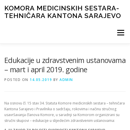
Skip
KOMORA MEDICINSKIH SESTARA-
to
TEHNIČARA KANTONA SARAJEVO
content
Menu
NOVOSTI
ORGANI KOMORE
DOKUMENTI
Edukacije u zdravstvenim ustanovama
– mart i april 2019. godine
ČASOPIS
GALERIJA
LICENCIRANJE
KONTAKT
POSTED ON
14.05.2019
BY
ADMIN
Na osnovu čl. 15 stav 34. Statuta Komore medicinskih sestara – tehničara
Kantona Sarajevo i Pravilnika o sadržaju, rokovima i načinu stručnog
usavršavanja članova Komore, u saradnji sa Komorom organizirani su
stručni skupovi – edukacije u slijedećim zdravstvenim ustanovama: