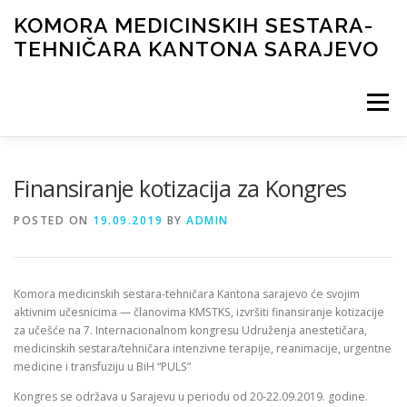
Skip
KOMORA MEDICINSKIH SESTARA-
to
TEHNIČARA KANTONA SARAJEVO
content
Menu
NOVOSTI
ORGANI KOMORE
DOKUMENTI
Finansiranje kotizacija za Kongres
POSTED ON
19.09.2019
BY
ADMIN
ČASOPIS
GALERIJA
LICENCIRANJE
KONTAKT
Komora medicinskih sestara-tehničara Kantona sarajevo će svojim
aktivnim učesnicima — članovima KMSTKS, izvršiti finansiranje kotizacije
za učešće na 7. Internacionalnom kongresu Udruženja anestetičara,
medicinskih sestara/tehničara intenzivne terapije, reanimacije, urgentne
medicine i transfuziju u BiH “PULS”
Kongres se održava u Sarajevu u periodu od 20-22.09.2019. godine.