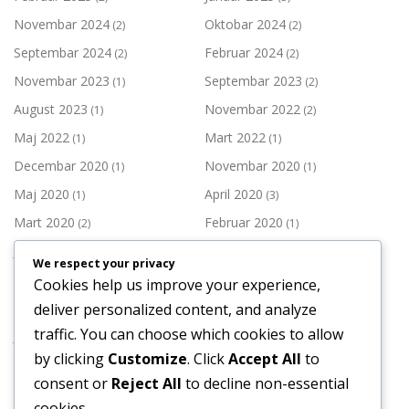
Novembar 2024
Oktobar 2024
(2)
(2)
Septembar 2024
Februar 2024
(2)
(2)
Novembar 2023
Septembar 2023
(1)
(2)
August 2023
Novembar 2022
(1)
(2)
Maj 2022
Mart 2022
(1)
(1)
Decembar 2020
Novembar 2020
(1)
(1)
Maj 2020
April 2020
(1)
(3)
Mart 2020
Februar 2020
(2)
(1)
Januar 2020
Decembar 2019
(1)
(3)
We respect your privacy
Novembar 2019
Oktobar 2019
(2)
(1)
Cookies help us improve your experience,
Septembar 2019
Juli 2019
deliver personalized content, and analyze
(1)
(3)
traffic. You can choose which cookies to allow
Juni 2019
Maj 2019
(1)
(3)
by clicking
Customize
. Click
Accept All
to
April 2019
Mart 2019
(1)
(2)
consent or
Reject All
to decline non-essential
Februar 2019
Januar 2019
(2)
(3)
cookies.