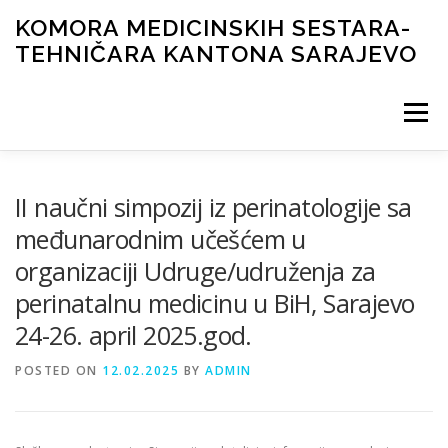
Skip
KOMORA MEDICINSKIH SESTARA-
to
TEHNIČARA KANTONA SARAJEVO
content
Menu
NOVOSTI
ORGANI KOMORE
DOKUMENTI
II naučni simpozij iz perinatologije sa
međunarodnim učešćem u
organizaciji Udruge/udruženja za
ČASOPIS
GALERIJA
LICENCIRANJE
KONTAKT
perinatalnu medicinu u BiH, Sarajevo
24-26. april 2025.god.
POSTED ON
12.02.2025
BY
ADMIN