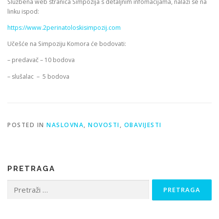
Službena web stranica Simpozija s detaljnim infomacijama, nalazi se na
linku ispod:
https://www.2perinatoloskisimpozij.com
Učešće na Simpoziju Komora će bodovati:
– predavač – 10 bodova
– slušalac – 5 bodova
POSTED IN
NASLOVNA
,
NOVOSTI
,
OBAVIJESTI
PRETRAGA
Pretraga: