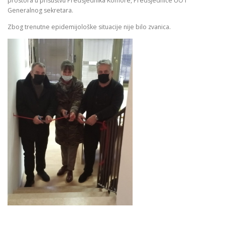
prostora u prisustvu Predsjednika Komore, Predsjednice UO i
Generalnog sekretara.
Zbog trenutne epidemijološke situacije nije bilo zvanica.