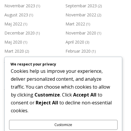
Novembar 2023
Septembar 2023
(1)
(2)
August 2023
Novembar 2022
(1)
(2)
Maj 2022
Mart 2022
(1)
(1)
Decembar 2020
Novembar 2020
(1)
(1)
Maj 2020
April 2020
(1)
(3)
Mart 2020
Februar 2020
(2)
(1)
Januar 2020
Decembar 2019
(1)
(3)
We respect your privacy
Novembar 2019
Oktobar 2019
(2)
(1)
Cookies help us improve your experience,
Septembar 2019
Juli 2019
deliver personalized content, and analyze
(1)
(3)
traffic. You can choose which cookies to allow
Juni 2019
Maj 2019
(1)
(3)
by clicking
Customize
. Click
Accept All
to
April 2019
Mart 2019
(1)
(2)
consent or
Reject All
to decline non-essential
Februar 2019
Januar 2019
(2)
(3)
cookies.
Decembar 2018
Novembar 2018
(4)
(2)
Customize