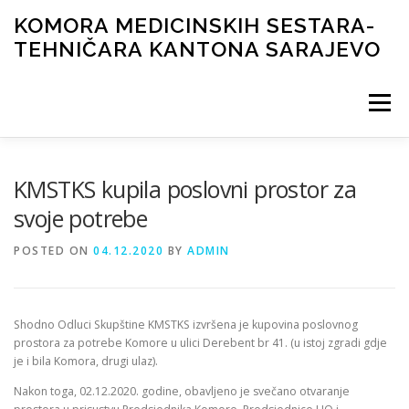
Skip
KOMORA MEDICINSKIH SESTARA-
to
TEHNIČARA KANTONA SARAJEVO
content
Menu
NOVOSTI
ORGANI KOMORE
DOKUMENTI
KMSTKS kupila poslovni prostor za
svoje potrebe
ČASOPIS
GALERIJA
LICENCIRANJE
KONTAKT
POSTED ON
04.12.2020
BY
ADMIN
Shodno Odluci Skupštine KMSTKS izvršena je kupovina poslovnog
prostora za potrebe Komore u ulici Derebent br 41. (u istoj zgradi gdje
je i bila Komora, drugi ulaz).
Nakon toga, 02.12.2020. godine, obavljeno je svečano otvaranje