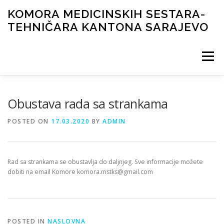
Skip
KOMORA MEDICINSKIH SESTARA-
to
TEHNIČARA KANTONA SARAJEVO
content
Menu
NOVOSTI
ORGANI KOMORE
DOKUMENTI
Obustava rada sa strankama
POSTED ON
17.03.2020
BY
ADMIN
ČASOPIS
GALERIJA
LICENCIRANJE
KONTAKT
Rad sa strankama se obustavlja do daljnjeg. Sve informacije možete
dobiti na email Komore komora.mstks@gmail.com
POSTED IN
NASLOVNA