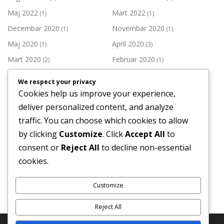
Maj 2022
Mart 2022
(1)
(1)
Decembar 2020
Novembar 2020
(1)
(1)
Maj 2020
April 2020
(1)
(3)
Mart 2020
Februar 2020
(2)
(1)
Januar 2020
Decembar 2019
(1)
(3)
We respect your privacy
Novembar 2019
Oktobar 2019
(2)
(1)
Cookies help us improve your experience,
Septembar 2019
Juli 2019
deliver personalized content, and analyze
(1)
(3)
traffic. You can choose which cookies to allow
Juni 2019
Maj 2019
(1)
(3)
by clicking
Customize
. Click
Accept All
to
April 2019
Mart 2019
(1)
(2)
consent or
Reject All
to decline non-essential
Februar 2019
Januar 2019
(2)
(3)
cookies.
Decembar 2018
Novembar 2018
(4)
(2)
Customize
Reject All