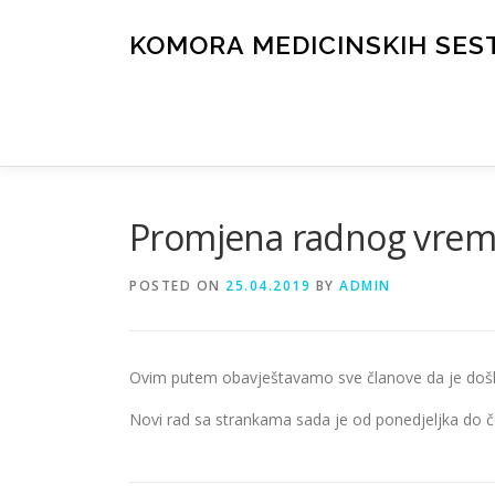
Skip
to
KOMORA MEDICINSKIH SES
content
Promjena radnog vre
POSTED ON
25.04.2019
BY
ADMIN
Ovim putem obavještavamo sve članove da je došl
Novi rad sa strankama sada je od ponedjeljka do 