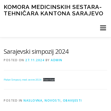
Skip
KOMORA MEDICINSKIH SESTARA-
to
TEHNIČARA KANTONA SARAJEVO
content
Menu
NOVOSTI
ORGANI KOMORE
DOKUMENTI
Sarajevski simpozij 2024
POSTED ON
27.11.2024
BY
ADMIN
ČASOPIS
GALERIJA
LICENCIRANJE
KONTAKT
Plakat Simpozij med.sestre-2024
Download
POSTED IN
NASLOVNA
,
NOVOSTI
,
OBAVIJESTI