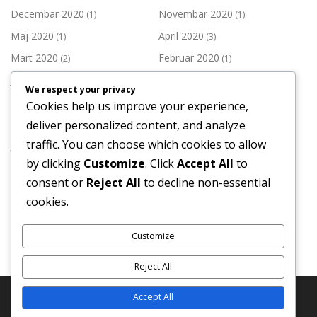
Decembar 2020
Novembar 2020
(1)
(1)
Maj 2020
April 2020
(1)
(3)
Mart 2020
Februar 2020
(2)
(1)
Januar 2020
Decembar 2019
(1)
(3)
We respect your privacy
Novembar 2019
Oktobar 2019
(2)
(1)
Cookies help us improve your experience,
Septembar 2019
Juli 2019
deliver personalized content, and analyze
(1)
(3)
traffic. You can choose which cookies to allow
Juni 2019
Maj 2019
(1)
(3)
by clicking
Customize
. Click
Accept All
to
April 2019
Mart 2019
(1)
(2)
consent or
Reject All
to decline non-essential
Februar 2019
Januar 2019
(2)
(3)
cookies.
Decembar 2018
Novembar 2018
(4)
(2)
Customize
Reject All
Accept All
Copyright © 2026 Komora medicinskih sestara-tehničara