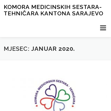
Skip
KOMORA MEDICINSKIH SESTARA-
to
TEHNIČARA KANTONA SARAJEVO
content
Menu
NOVOSTI
ORGANI KOMORE
DOKUMENTI
MJESEC:
JANUAR 2020.
ČASOPIS
GALERIJA
LICENCIRANJE
KONTAKT