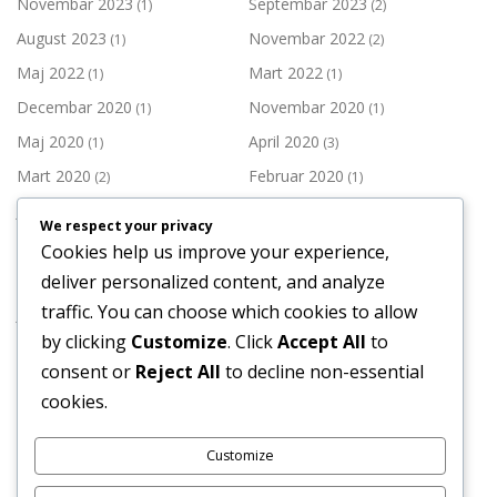
Novembar 2023
Septembar 2023
(1)
(2)
August 2023
Novembar 2022
(1)
(2)
Maj 2022
Mart 2022
(1)
(1)
Decembar 2020
Novembar 2020
(1)
(1)
Maj 2020
April 2020
(1)
(3)
Mart 2020
Februar 2020
(2)
(1)
Januar 2020
Decembar 2019
(1)
(3)
We respect your privacy
Novembar 2019
Oktobar 2019
(2)
(1)
Cookies help us improve your experience,
Septembar 2019
Juli 2019
deliver personalized content, and analyze
(1)
(3)
traffic. You can choose which cookies to allow
Juni 2019
Maj 2019
(1)
(3)
by clicking
Customize
. Click
Accept All
to
April 2019
Mart 2019
(1)
(2)
consent or
Reject All
to decline non-essential
Februar 2019
Januar 2019
(2)
(3)
cookies.
Decembar 2018
Novembar 2018
(4)
(2)
Customize