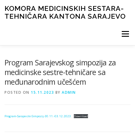
Skip
KOMORA MEDICINSKIH SESTARA-
to
TEHNIČARA KANTONA SARAJEVO
content
Menu
NOVOSTI
ORGANI KOMORE
DOKUMENTI
Program Sarajevskog simpozija za
medicinske sestre-tehničare sa
međunarodnim učešćem
ČASOPIS
GALERIJA
LICENCIRANJE
KONTAKT
POSTED ON
15.11.2023
BY
ADMIN
Program-Sarajevski-Simpozij-30.11.-03.12.2023.
Download